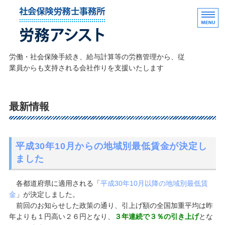
社外の人事・労務業務なら
労働・社会保険手続き、給与計算等の労務管理から、従
業員からも支持される会社作りを支援いたします
ホーム
最新情報
業務・報酬のご案内
理想の職場づくり
平成30年10月からの地域別最低賃金が決定し
事務所のご案内
ました
お問い合わせ
各都道府県に適用される「
平成30年10月以降の地域別最低賃
金
」が決定しました。
前回のお知らせした政策の通り、引上げ額の全国加重平均は昨
年よりも１円高い２６円となり、
３年連続で３％の引き上げ
とな